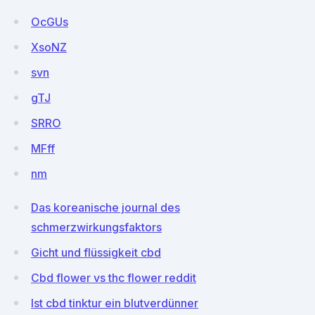
OcGUs
XsoNZ
svn
gTJ
SRRO
MFff
nm
Das koreanische journal des
schmerzwirkungsfaktors
Gicht und flüssigkeit cbd
Cbd flower vs thc flower reddit
Ist cbd tinktur ein blutverdünner