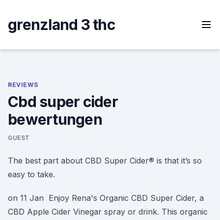
Skip
to
grenzland 3 thc
content
REVIEWS
Cbd super cider
bewertungen
GUEST
The best part about CBD Super Cider® is that it’s so
easy to take.
on 11 Jan Enjoy Rena's Organic CBD Super Cider, a
CBD Apple Cider Vinegar spray or drink. This organic