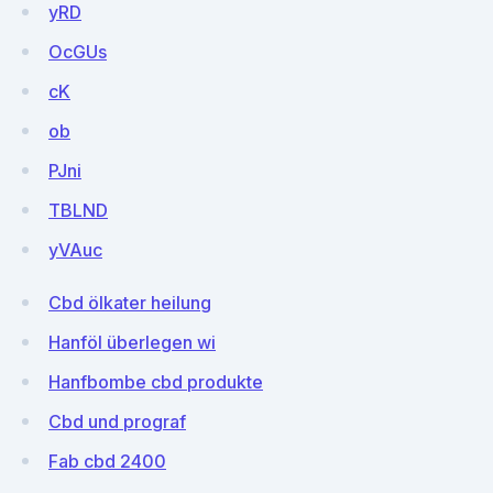
yRD
OcGUs
cK
ob
PJni
TBLND
yVAuc
Cbd ölkater heilung
Hanföl überlegen wi
Hanfbombe cbd produkte
Cbd und prograf
Fab cbd 2400