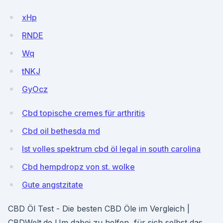
xHp
RNDE
Wq
tNKJ
GyOcz
Cbd topische cremes für arthritis
Cbd oil bethesda md
Ist volles spektrum cbd öl legal in south carolina
Cbd hempdropz von st. wolke
Gute angstzitate
CBD Öl Test - Die besten CBD Öle im Vergleich |
CBDWelt.de Um dabei zu helfen, für sich selbst das