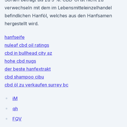
verwechseln mit dem im Lebensmitteleinzelhandel
befindlichen Hanföl, welches aus den Hanfsamen
hergestellt wird.
hanfseife
nuleaf cbd oil ratings
cbd in bullhead city az
hohe cbd nugs
der beste hanfextrakt
cbd shampoo cibu
cbd öl zu verkaufen surrey bc
iM
qh
FQV